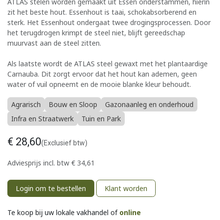
ATLAS stelen worden gemaakt uit Essen onderstammen, hierin
zit het beste hout. Essenhout is taai, schokabsorberend en
sterk. Het Essenhout ondergaat twee drogingsprocessen. Door
het terugdrogen krimpt de steel niet, blijft gereedschap
muurvast aan de steel zitten.
Als laatste wordt de ATLAS steel gewaxt met het plantaardige
Carnauba. Dit zorgt ervoor dat het hout kan ademen, geen
water of vuil opneemt en de mooie blanke kleur behoudt.
Agrarisch
Bouw en Sloop
Gazonaanleg en onderhoud
Infra en Straatwerk
Tuin en Park
€
28,60
(Exclusief btw)
Adviesprijs incl. btw
€
34,61
Login om te bestellen
Klant worden
Te koop bij uw lokale vakhandel of
online