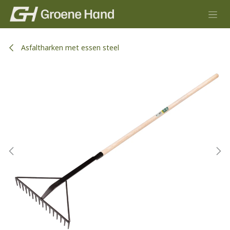
Overslaan naar inhoud
Asfaltharken met essen steel