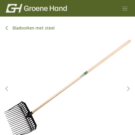
Overslaan naar inhoud
Bladvorken met steel