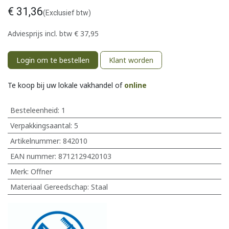
€
31,36
(Exclusief btw)
Adviesprijs incl. btw
€
37,95
Login om te bestellen
Klant worden
Te koop bij uw lokale vakhandel of
online
Besteleenheid:
1
Verpakkingsaantal:
5
Artikelnummer:
842010
EAN nummer:
8712129420103
Merk
:
Offner
Materiaal Gereedschap
:
Staal