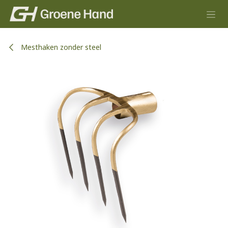
Overslaan naar inhoud
Mesthaken zonder steel