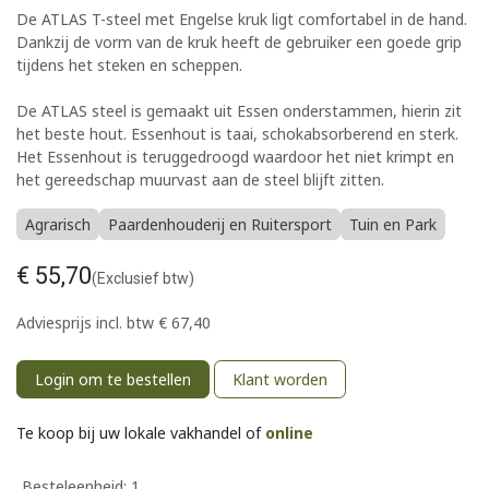
De ATLAS T-steel met Engelse kruk ligt comfortabel in de hand.
Dankzij de vorm van de kruk heeft de gebruiker een goede grip
tijdens het steken en scheppen.
De ATLAS steel is gemaakt uit Essen onderstammen, hierin zit
het beste hout. Essenhout is taai, schokabsorberend en sterk.
Het Essenhout is teruggedroogd waardoor het niet krimpt en
het gereedschap muurvast aan de steel blijft zitten.
Agrarisch
Paardenhouderij en Ruitersport
Tuin en Park
€
55,70
(Exclusief btw)
Adviesprijs incl. btw
€
67,40
Login om te bestellen
Klant worden
Te koop bij uw lokale vakhandel of
online
Besteleenheid:
1