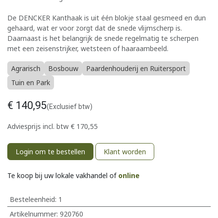
De DENCKER Kanthaak is uit één blokje staal gesmeed en dun
gehaard, wat er voor zorgt dat de snede vlijmscherp is.
Daarnaast is het belangrijk de snede regelmatig te scherpen
met een zeisenstrijker, wetsteen of haaraambeeld.
Agrarisch
Bosbouw
Paardenhouderij en Ruitersport
Tuin en Park
€
140,95
(Exclusief btw)
Adviesprijs incl. btw
€
170,55
Login om te bestellen
Klant worden
Te koop bij uw lokale vakhandel of
online
Besteleenheid:
1
Artikelnummer:
920760