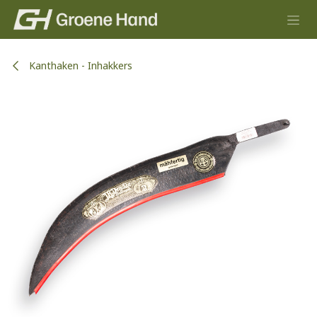
Overslaan naar inhoud
Kanthaken - Inhakkers