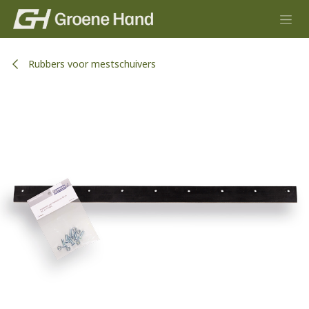
Overslaan naar inhoud
Rubbers voor mestschuivers