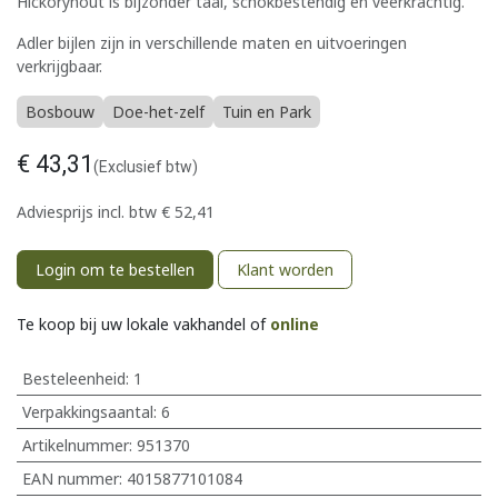
Hickoryhout is bijzonder taai, schokbestendig en veerkrachtig.
Adler bijlen zijn in verschillende maten en uitvoeringen
verkrijgbaar.
Bosbouw
Doe-het-zelf
Tuin en Park
€
43,31
(Exclusief btw)
Adviesprijs incl. btw
€
52,41
Login om te bestellen
Klant worden
Te koop bij uw lokale vakhandel of
online
Besteleenheid:
1
Verpakkingsaantal:
6
Artikelnummer:
951370
EAN nummer:
4015877101084