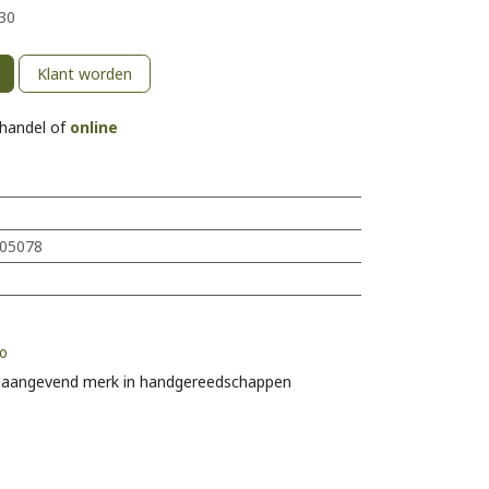
30
Klant worden
khandel of
online
05078
o
aangevend merk in handgereedschappen