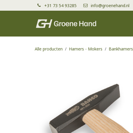
Overslaan naar inhoud
+31 73 54 93285
info@groenehand.nl
Producten
Alle producten
Hamers - Mokers
Bankhamers