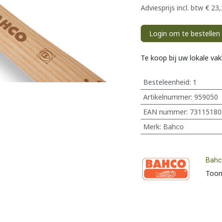
Adviesprijs incl. btw
€
23,
Login om te bestellen
Te koop bij uw lokale va
Besteleenheid:
1
Artikelnummer:
959050
EAN nummer:
73115180
Merk
:
Bahco
Bahc
Toon