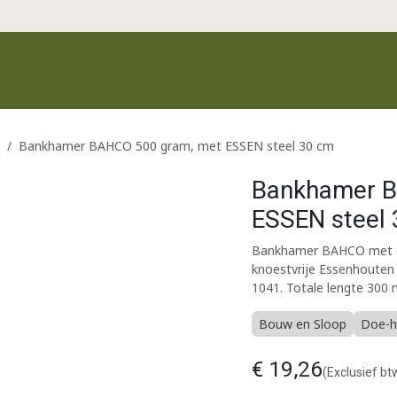
Productgroepen
Recente producten
Merken
Klantenservic
Bankhamer BAHCO 500 gram, met ESSEN steel 30 cm
Bankhamer B
ESSEN steel
Bankhamer BAHCO met ee
knoestvrije Essenhouten
1041. Totale lengte 300
Bouw en Sloop
Doe-h
€
19,26
(Exclusief bt