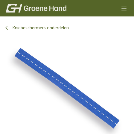
Overslaan naar inhoud
Kniebeschermers onderdelen