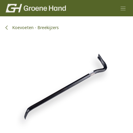
Overslaan naar inhoud
Koevoeten - Breekijzers