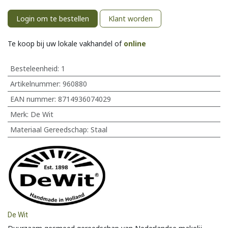
Login om te bestellen
Klant worden
Te koop bij uw lokale vakhandel of
online
Besteleenheid:
1
Artikelnummer:
960880
EAN nummer:
8714936074029
Merk
:
De Wit
Materiaal Gereedschap
:
Staal
De Wit