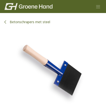
Overslaan naar inhoud
Betonschrapers met steel