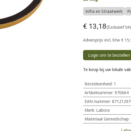
Infra en Straatwerk
P
€
13,18
(Exclusief bt
Adviesprijs incl. btw
€
15,
Login om te bestellen
Te koop bij uw lokale va
Besteleenheid:
1
Artikelnummer:
970664
EAN nummer:
87121297
Merk
:
Labora
Materiaal Gereedschap
:
Labo