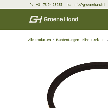
Overslaan naar inhoud
+31 73 54 93285
info@groenehand.nl
Producten
Alle producten
Bandentangen - Klinkertrekkers