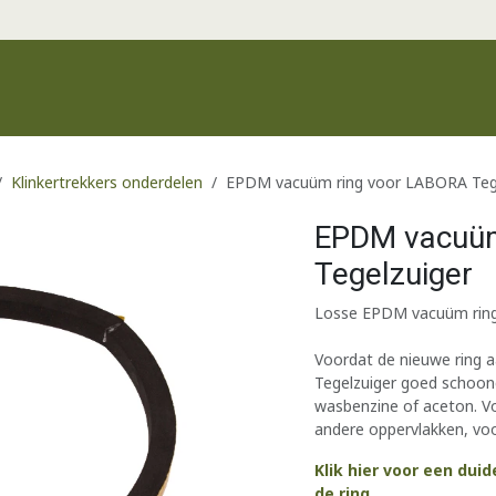
Productgroepen
Recente producten
Merken
Klantenservic
Klinkertrekkers onderdelen
EPDM vacuüm ring voor LABORA Teg
EPDM vacuüm
Tegelzuiger
Losse EPDM vacuüm ring
Voordat de nieuwe ring 
Tegelzuiger goed schoon
wasbenzine of aceton. V
andere oppervlakken, vo
Klik hier voor een duid
de ring
.