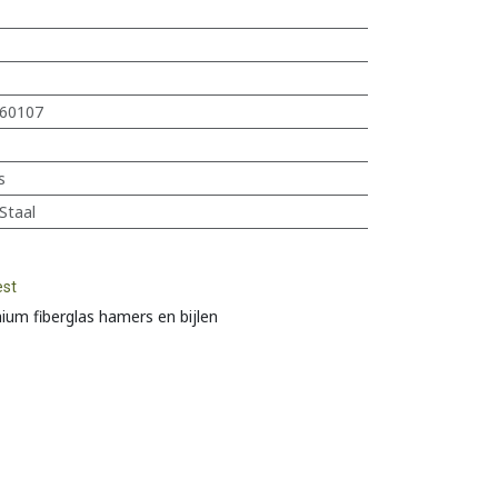
60107
s
Staal
est
ium fiberglas hamers en bijlen