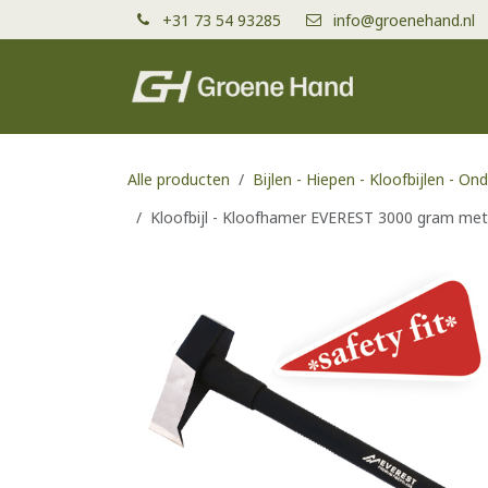
Overslaan naar inhoud
+31 73 54 93285
info@groenehand.nl
Producten
Alle producten
Bijlen - Hiepen - Kloofbijlen - On
Kloofbijl - Kloofhamer EVEREST 3000 gram met 