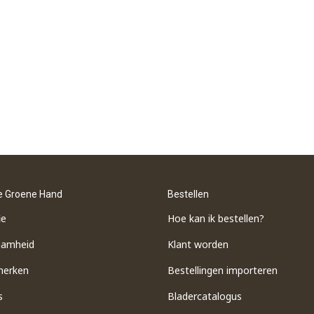
e Groene Hand
Bestellen
ie
Hoe kan ik bestellen?
aamheid
Klant worden
merken
Bestellingen importeren
s
​Bladercatalogus