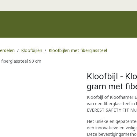
Productgroepen
Recente producten
Merken
Klantenservic
derdelen
Kloofbijlen
Kloofbijlen met fiberglassteel
fiberglassteel 90 cm
Kloofbijl - 
gram met fib
Kloofbijl of Kloofhamer
van een fiberglassteel i
EVEREST SAFETY FIT Mul
Het unieke en gepatente
een innovatieve en veilig
Deze bevestigingsmethod