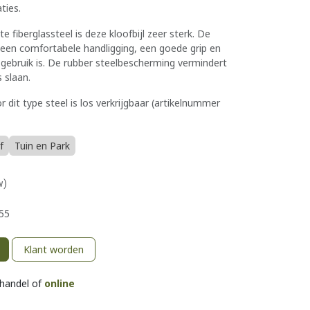
ties.
e fiberglassteel is deze kloofbijl zeer sterk. De
r een comfortabele handligging, een goede grip en
in gebruik is. De rubber steelbescherming vermindert
 slaan.
dit type steel is los verkrijgbaar (artikelnummer
f
Tuin en Park
w)
55
Klant worden
khandel of
online