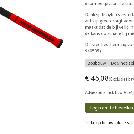
daarmee gevaarlijke situa
Dankzij de nylon versterkt
antislip greep zorgt voo
maakt dat de bijl veilig 
de kans op schade bij mis
De steelbescherming voor 
940585).
Bosbouw
Doe-het-zel
€
45,08
(Exclusief bt
Adviesprijs incl. btw
€
54,
Login om te bestellen
Te koop bij uw lokale va