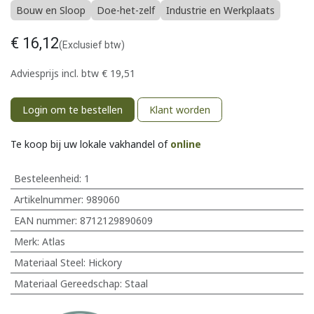
Bouw en Sloop
Doe-het-zelf
Industrie en Werkplaats
€
16,12
(Exclusief btw)
Adviesprijs incl. btw
€
19,51
Login om te bestellen
Klant worden
Te koop bij uw lokale vakhandel of
online
Besteleenheid:
1
Artikelnummer:
989060
EAN nummer:
8712129890609
Merk
:
Atlas
Materiaal Steel
:
Hickory
Materiaal Gereedschap
:
Staal