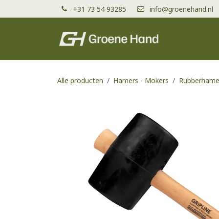
Overslaan naar inhoud
+31 73 54 93285
info@groenehand.nl
Producten
Alle producten
Hamers - Mokers
Rubberhame