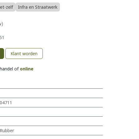
et-zelf
Infra en Straatwerk
w)
51
Klant worden
khandel of
online
04711
Rubber