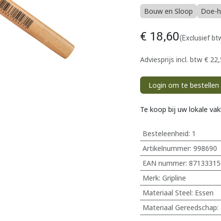
Bouw en Sloop
Doe-h
€
18,60
(Exclusief bt
Adviesprijs incl. btw
€
22,
Login om te bestellen
Te koop bij uw lokale va
Besteleenheid:
1
Artikelnummer:
998690
EAN nummer:
87133315
Merk
:
Gripline
Materiaal Steel
:
Essen
Materiaal Gereedschap
: