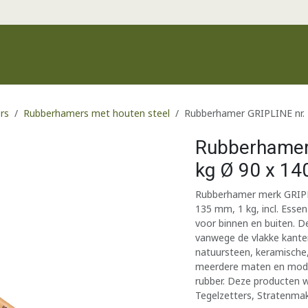
Productgroepen
Recente producten
Merken
Klantenservic
rs
Rubberhamers met houten steel
Rubberhamer GRIPLINE nr. 
Rubberhamer 
kg Ø 90 x 14
Rubberhamer merk GRIPLIN
135 mm, 1 kg, incl. Essen
voor binnen en buiten. De
vanwege de vlakke kanten
natuursteen, keramische,
meerdere maten en model
rubber. Deze producten w
Tegelzetters, Stratenmak