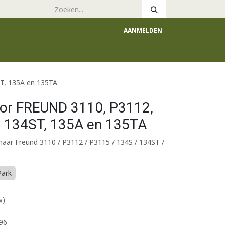
AANMELDEN
e
Catalogus
T, 135A en 135TA
or FREUND 3110, P3112,
, 134ST, 135A en 135TA
aar Freund 3110 / P3112 / P3115 / 134S / 134ST /
Park
w)
96