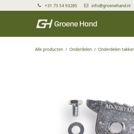
Overslaan naar inhoud
+31 73 54 93285
info@groenehand.nl
Producten
Alle producten
Onderdelen
Onderdelen takke