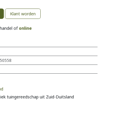
Klant worden
khandel of
online
50558
nd
siek tuingereedschap uit Zuid-Duitsland