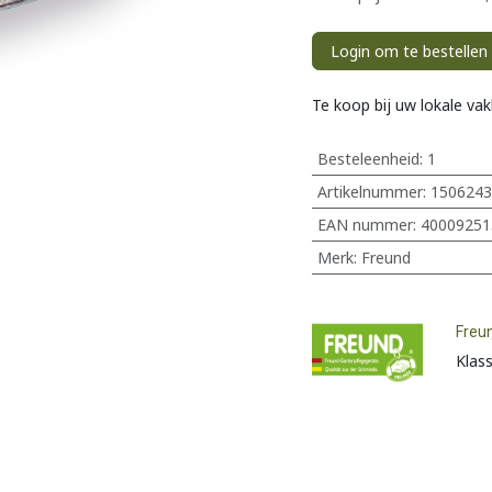
Login om te bestellen
Te koop bij uw lokale va
Besteleenheid:
1
Artikelnummer:
1506243
EAN nummer:
40009251
Merk
:
Freund
Freu
Klas