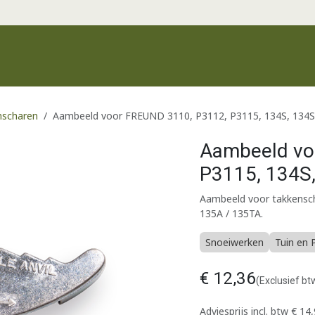
Productgroepen
Recente producten
Merken
Klantenservic
nscharen
Aambeeld voor FREUND 3110, P3112, P3115, 134S, 134S
Aambeeld vo
P3115, 134S
Aambeeld voor takkensch
135A / 135TA.
Snoeiwerken
Tuin en 
€
12,36
(Exclusief bt
Adviesprijs incl. btw
€
14,