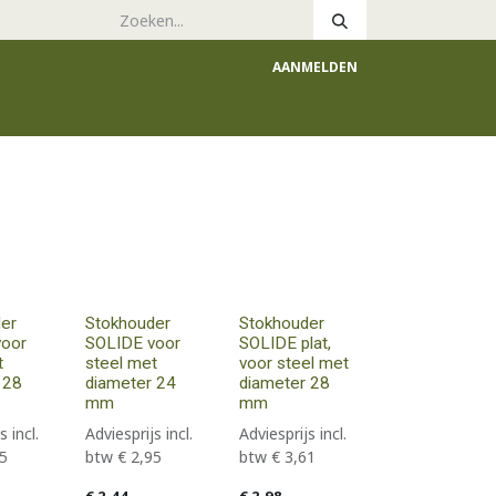
AANMELDEN
e
Catalogus
er
Stokhouder
Stokhouder
voor
SOLIDE voor
SOLIDE plat,
t
steel met
voor steel met
 28
diameter 24
diameter 28
mm
mm
s incl.
Adviesprijs incl.
Adviesprijs incl.
5
btw
€
2,95
btw
€
3,61