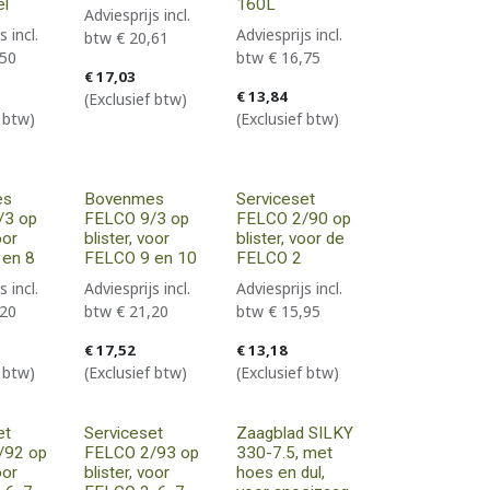
el
160L
Adviesprijs incl.
s incl.
Adviesprijs incl.
btw
€
20,61
,50
btw
€
16,75
€
17,03
€
13,84
(Exclusief btw)
f btw)
(Exclusief btw)
es
Bovenmes
Serviceset
/3 op
FELCO 9/3 op
FELCO 2/90 op
oor
blister, voor
blister, voor de
 en 8
FELCO 9 en 10
FELCO 2
s incl.
Adviesprijs incl.
Adviesprijs incl.
,20
btw
€
21,20
btw
€
15,95
€
17,52
€
13,18
f btw)
(Exclusief btw)
(Exclusief btw)
et
Serviceset
Zaagblad SILKY
/92 op
FELCO 2/93 op
330-7.5, met
oor
blister, voor
hoes en dul,