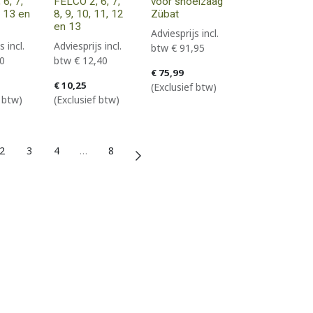
6, 7,
FELCO 2, 6, 7,
voor snoeizaag
, 13 en
8, 9, 10, 11, 12
Zübat
en 13
Adviesprijs incl.
s incl.
Adviesprijs incl.
btw
€
91,95
0
btw
€
12,40
€
75,99
€
10,25
(Exclusief btw)
f btw)
(Exclusief btw)
2
3
4
…
8