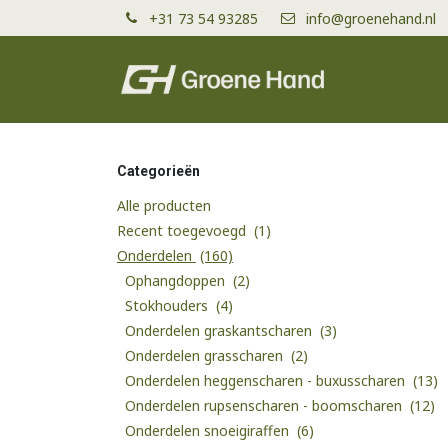
Overslaan naar inhoud
+31 73 54 93285
info@groenehand.nl
Producten
Categorieën
Alle producten
Recent toegevoegd
(1)
Onderdelen
(160)
Ophangdoppen
(2)
Stokhouders
(4)
Onderdelen graskantscharen
(3)
Onderdelen grasscharen
(2)
Onderdelen heggenscharen - buxusscharen
(13)
Onderdelen rupsenscharen - boomscharen
(12)
Onderdelen snoeigiraffen
(6)