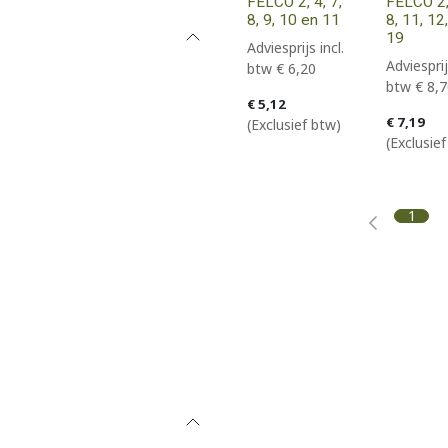
FELCO 2, 4, 7,
FELCO 2, 
8, 9, 10 en 11
8, 11, 12
19
Adviesprijs incl.
Adviesprij
btw
€
6,20
btw
€
8,7
€
5,12
€
7,19
(Exclusief btw)
(Exclusie
1