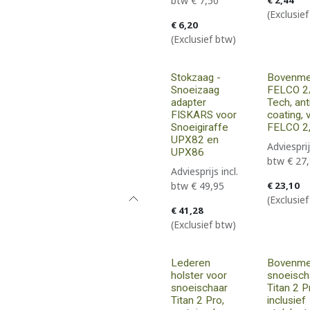
btw
€
7,50
€
2,44
(Exclusie
€
6,20
(Exclusief btw)
Stokzaag -
Bovenm
Snoeizaag
FELCO 2
adapter
Tech, anti
FISKARS voor
coating, 
Snoeigiraffe
FELCO 2,
UPX82 en
Adviesprij
UPX86
btw
€
27
Adviesprijs incl.
btw
€
49,95
€
23,10
(Exclusie
€
41,28
(Exclusief btw)
Lederen
Bovenme
holster voor
snoeisch
snoeischaar
Titan 2 P
Titan 2 Pro,
inclusief