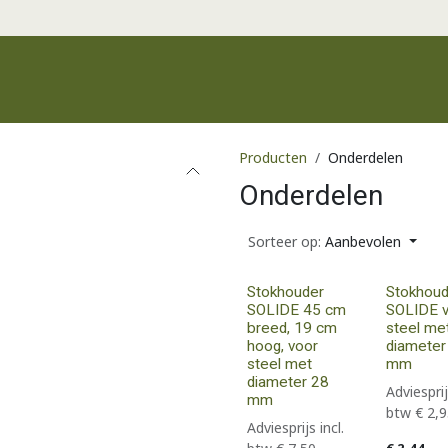
Productgroepen
Recente producten
Merken
Klantenservic
Producten
Onderdelen
Onderdelen
Sorteer op:
Aanbevolen
Stokhouder
Stokhoud
SOLIDE 45 cm
SOLIDE 
breed, 19 cm
steel me
hoog, voor
diameter
steel met
mm
diameter 28
Adviesprij
mm
btw
€
2,9
Adviesprijs incl.