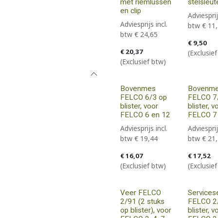
met riemlussen
stelsleut
en clip
Adviesprij
Adviesprijs incl.
btw
€
11
btw
€
24,65
€
9,50
€
20,37
(Exclusie
(Exclusief btw)
Bovenmes
Bovenm
FELCO 6/3 op
FELCO 7
blister, voor
blister, v
FELCO 6 en 12
FELCO 7
Adviesprijs incl.
Adviesprij
btw
€
19,44
btw
€
21
€
16,07
€
17,52
(Exclusief btw)
(Exclusie
Veer FELCO
Services
2/91 (2 stuks
FELCO 2
op blister), voor
blister, v