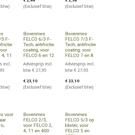
€
2,44
€
2,98
f btw)
(Exclusief btw)
(Exclusief btw)
es
Bovenmes
Bovenmes
/3 F-
FELCO 6/3 F-
FELCO 7/3 F-
frictie
Tech, antifrictie
Tech, antifrictie
voor
coating, voor
coating, voor
 4, 11
FELCO 6 en 12
FELCO 7 en 8
s incl.
Adviesprijs incl.
Adviesprijs incl.
,95
btw
€
27,95
btw
€
27,95
€
23,10
€
23,10
f btw)
(Exclusief btw)
(Exclusief btw)
s voor
Bovenmes
Bovenmes
aar
FELCO 2/3,
FELCO 5/3 op
ro,
voor FELCO 2,
blister, voor
4, 11 en 400
FELCO 5 en