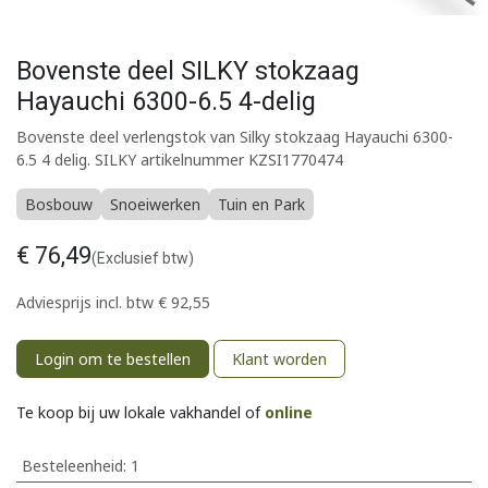
Bovenste deel SILKY stokzaag
Hayauchi 6300-6.5 4-delig
Bovenste deel verlengstok van Silky stokzaag Hayauchi 6300-
6.5 4 delig. SILKY artikelnummer KZSI1770474
Bosbouw
Snoeiwerken
Tuin en Park
€
76,49
(Exclusief btw)
Adviesprijs incl. btw
€
92,55
Login om te bestellen
Klant worden
Te koop bij uw lokale vakhandel of
online
Besteleenheid:
1