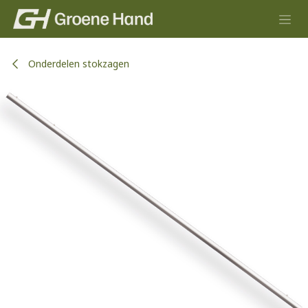
Overslaan naar inhoud
Onderdelen stokzagen