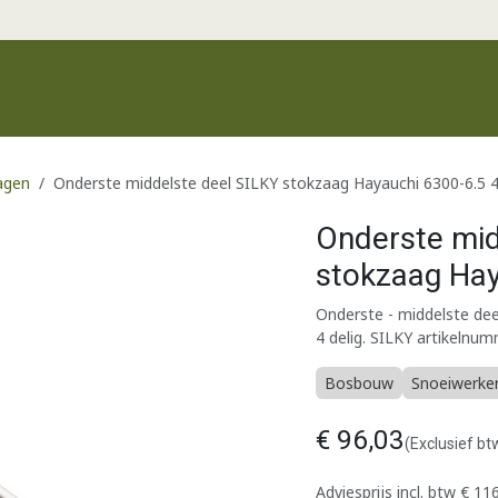
Productgroepen
Recente producten
Merken
Klantenservic
agen
Onderste middelste deel SILKY stokzaag Hayauchi 6300-6.5 4
Onderste mid
stokzaag Hay
Onderste - middelste dee
4 delig. SILKY artikeln
Bosbouw
Snoeiwerke
€
96,03
(Exclusief bt
Adviesprijs incl. btw
€
116