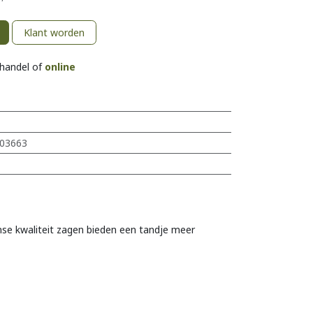
Klant worden
khandel of
online
03663
nse kwaliteit zagen bieden een tandje meer