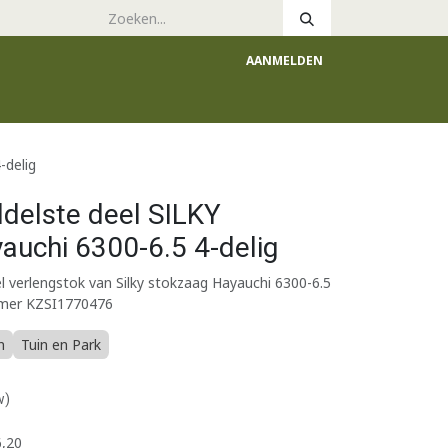
AANMELDEN
e
Catalogus
-delig
delste deel SILKY
auchi 6300-6.5 4-delig
l verlengstok van Silky stokzaag Hayauchi 6300-6.5
ummer KZSI1770476
n
Tuin en Park
w)
,20