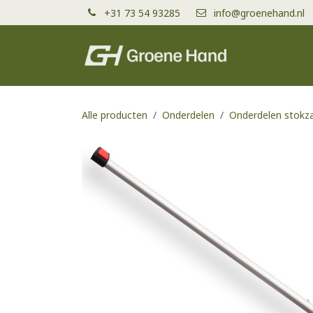
Overslaan naar inhoud
+31 73 54 93285
info@groenehand.nl
Producten
Alle producten
Onderdelen
Onderdelen stokz