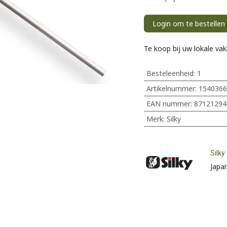
Login om te bestellen
Te koop bij uw lokale va
Besteleenheid:
1
Artikelnummer:
1540366
EAN nummer:
87121294
Merk
:
Silky
Silky
Japa