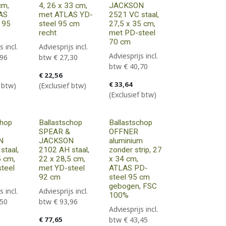
cm,
4, 26 x 33 cm,
JACKSON
AS
met ATLAS YD-
2521 VC staal,
 95
steel 95 cm
27,5 x 35 cm,
recht
met PD-steel
70 cm
s incl.
Adviesprijs incl.
Adviesprijs incl.
,96
btw
€
27,30
btw
€
40,70
€
22,56
€
33,64
f btw)
(Exclusief btw)
(Exclusief btw)
chop
Ballastschop
Ballastschop
SPEAR &
OFFNER
N
JACKSON
aluminium
staal,
2102 AH staal,
zonder strip, 27
5 cm,
22 x 28,5 cm,
x 34 cm,
teel
met YD-steel
ATLAS PD-
92 cm
steel 95 cm
gebogen, FSC
s incl.
Adviesprijs incl.
100%
,50
btw
€
93,96
Adviesprijs incl.
€
77,65
btw
€
43,45