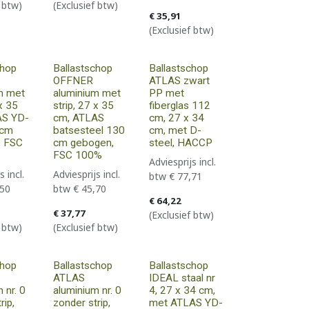
f btw)
(Exclusief btw)
€
35,91
(Exclusief btw)
chop
Ballastschop
Ballastschop
OFFNER
ATLAS zwart
m met
aluminium met
PP met
 x 35
strip, 27 x 35
fiberglas 112
AS YD-
cm, ATLAS
cm, 27 x 34
 cm
batsesteel 130
cm, met D-
, FSC
cm gebogen,
steel, HACCP
FSC 100%
Adviesprijs incl.
s incl.
Adviesprijs incl.
btw
€
77,71
,50
btw
€
45,70
€
64,22
€
37,77
(Exclusief btw)
f btw)
(Exclusief btw)
chop
Ballastschop
Ballastschop
ATLAS
IDEAL staal nr
 nr. 0
aluminium nr. 0
4, 27 x 34 cm,
rip,
zonder strip,
met ATLAS YD-