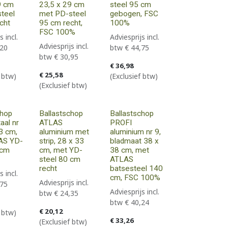
9 cm
23,5 x 29 cm
steel 95 cm
teel
met PD-steel
gebogen, FSC
cht
95 cm recht,
100%
FSC 100%
s incl.
Adviesprijs incl.
Adviesprijs incl.
,20
btw
€
44,75
btw
€
30,95
€
36,98
€
25,58
f btw)
(Exclusief btw)
(Exclusief btw)
chop
Ballastschop
Ballastschop
aal nr
ATLAS
PROFI
3 cm,
aluminium met
aluminium nr 9,
AS YD-
strip, 28 x 33
bladmaat 38 x
 cm
cm, met YD-
38 cm, met
steel 80 cm
ATLAS
recht
batsesteel 140
s incl.
cm, FSC 100%
Adviesprijs incl.
,75
Adviesprijs incl.
btw
€
24,35
btw
€
40,24
€
20,12
f btw)
€
33,26
(Exclusief btw)