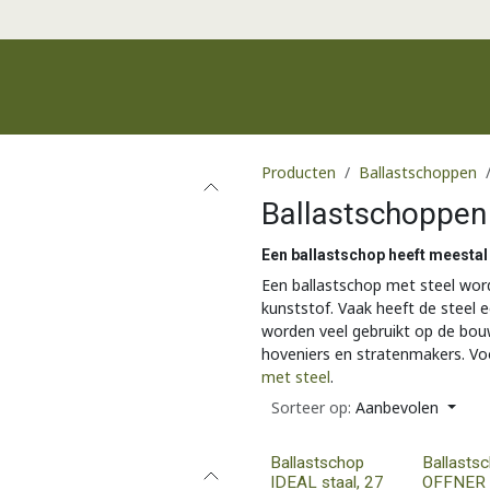
Productgroepen
Recente producten
Merken
Klantenservic
Producten
Ballastschoppen
Ballastschoppen
Een ballastschop heeft meestal
Een ballastschop met steel wor
kunststof. Vaak heeft de steel 
worden veel gebruikt op de bouw,
hoveniers en stratenmakers. Voo
met steel
.
Sorteer op:
Aanbevolen
Ballastschop
Ballasts
IDEAL staal, 27
OFFNER s