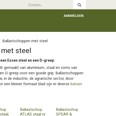
AANMELDEN
e
Catalogus
Ballastschoppen met steel
 met steel
 een Essen steel en een D-greep.
dt gemaakt van aluminium, staal en soms van
een D-greep voor een goede grip. Ballastschoppen
 in de industrie, de agrarische sector, door
r een kleiner formaat blad zijn er diverse
batsen
chop
Ballastschop
Ballastschop
taal,
ATLAS staal nr
SPEAR &