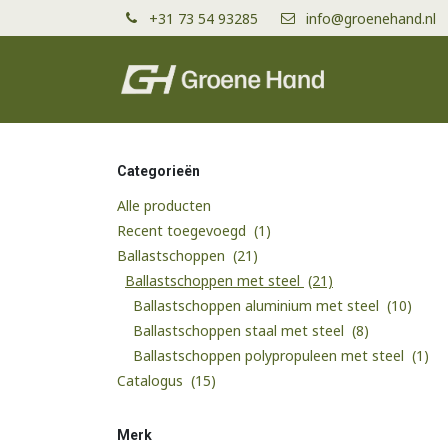
Overslaan naar inhoud
+31 73 54 93285
info@groenehand.nl
Producten
Categorieën
Alle producten
Recent toegevoegd
(1)
Ballastschoppen
(21)
Ballastschoppen met steel
(21)
Ballastschoppen aluminium met steel
(10)
Ballastschoppen staal met steel
(8)
Ballastschoppen polypropuleen met steel
(1)
Catalogus
(15)
Merk