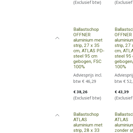
(Exclusief btw)
(Exclusie
Ballastschop
Ballasts
OFFNER
OFFNER
aluminium met
aluminiu
strip, 27 x 35
strip, 27
cm, ATLAS PD-
cm, ATL
steel 95 cm
steel 95
gebogen, FSC
gebogen
100%
100%
Adviesprijs incl.
Adviesprij
btw
€
46,29
btw
€
52
€
38,26
€
43,39
(Exclusief btw)
(Exclusie
Ballastschop
Ballasts
ATLAS
ATLAS
aluminium met
aluminium
strip, 28 x 33
zonder st