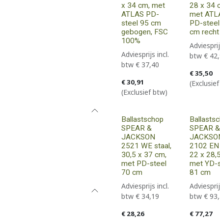
x 34 cm, met
28 x 34 
ATLAS PD-
met ATL
steel 95 cm
PD-steel
gebogen, FSC
cm recht
100%
Adviesprij
Adviesprijs incl.
btw
€
42
btw
€
37,40
€
35,50
€
30,91
(Exclusie
(Exclusief btw)
Ballastschop
Ballasts
SPEAR &
SPEAR &
JACKSON
JACKSO
2521 WE staal,
2102 EN 
30,5 x 37 cm,
22 x 28,
met PD-steel
met YD-s
70 cm
81 cm
Adviesprijs incl.
Adviesprij
btw
€
34,19
btw
€
93
€
28,26
€
77,27