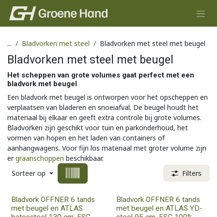
Overslaan naar inhoud
...
Bladvorken met steel
Bladvorken met steel met beugel
Bladvorken met steel met beugel
Het scheppen van grote volumes gaat perfect met een
bladvork met beugel
Een bladvork met beugel is ontworpen voor het opscheppen en
verplaatsen van bladeren en snoeiafval. De beugel houdt het
materiaal bij elkaar en geeft extra controle bij grote volumes.
Bladvorken zijn geschikt voor tuin en parkonderhoud, het
vormen van hopen en het laden van containers of
aanhangwagens. Voor fijn los materiaal met groter volume zijn
er
graanschoppen
beschikbaar.
Sorteer op
Filters
Bladvork OFFNER 6 tands
Bladvork OFFNER 6 tands
met beugel en ATLAS
met beugel en ATLAS YD-
batsesteel 130 cm, FSC
steel 95 cm, FSC 100%