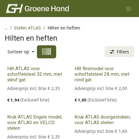
Overslaan naar inhoud
...
Stelen ATLAS
Hilten en heften
Hilten en heften
Sorteer op
Filters
Hilt ATLAS voor
Hilt flesmodel voor
schoffelsteel 32 mm, met
schoffelsteel 28 mm, met
sleuf gat
rond gat
Adviesprijs incl. btw
€
2,35
Adviesprijs incl. btw
€
2,00
(Exclusief btw)
(Exclusief btw)
€
1,94
€
1,65
Kruk ATLAS Engels model,
Kruk ATLAS doorgestoken,
voor ATLAS en VELCO
voor ATLAS stelen
stelen
Adviesprijs incl. btw
€
1,60
Adviesprijs incl. btw
€
2,35