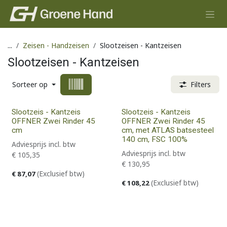
Overslaan naar inhoud
...
Zeisen - Handzeisen
Slootzeisen - Kantzeisen
Slootzeisen - Kantzeisen
Sorteer op
Filters
Slootzeis - Kantzeis
Slootzeis - Kantzeis
OFFNER Zwei Rinder 45
OFFNER Zwei Rinder 45
cm
cm, met ATLAS batsesteel
140 cm, FSC 100%
Adviesprijs incl. btw
Adviesprijs incl. btw
€
105,35
€
130,95
(Exclusief btw)
€
87,07
(Exclusief btw)
€
108,22