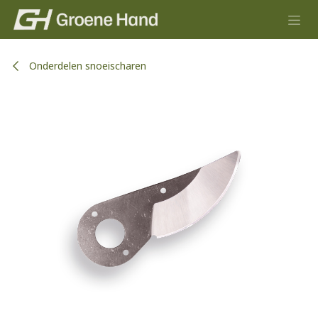
Overslaan naar inhoud
Onderdelen snoeischaren