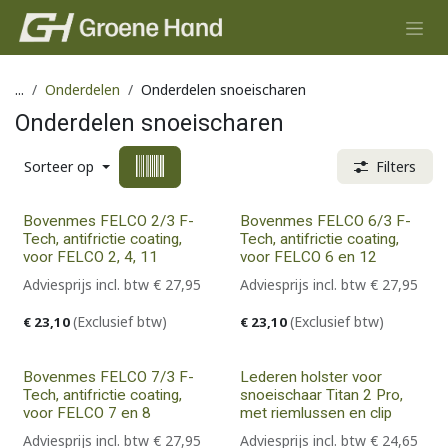
Overslaan naar inhoud
...
Onderdelen
Onderdelen snoeischaren
Onderdelen snoeischaren
Sorteer op
Filters
Bovenmes FELCO 2/3 F-
Bovenmes FELCO 6/3 F-
Tech, antifrictie coating,
Tech, antifrictie coating,
voor FELCO 2, 4, 11
voor FELCO 6 en 12
Adviesprijs incl. btw
€
27,95
Adviesprijs incl. btw
€
27,95
(Exclusief btw)
(Exclusief btw)
€
23,10
€
23,10
Bovenmes FELCO 7/3 F-
Lederen holster voor
Tech, antifrictie coating,
snoeischaar Titan 2 Pro,
voor FELCO 7 en 8
met riemlussen en clip
Adviesprijs incl. btw
€
27,95
Adviesprijs incl. btw
€
24,65